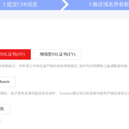
2 提交CSR信息
3 验证域名所有权
SSL证书(OV)
增强型SSL证书(EV)
s提示并有绿锁标记。对申请公司单位做严格的身份审核验证, 保护内外部网络上敏感数据
hawte
，为网站、电子商务及通讯提供安全保护。Symantec通过强大的加密功能和严格的身份
符
栏。