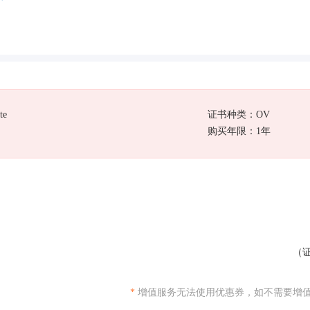
te
证书种类：OV
购买年限：1年
（证
*
增值服务无法使用优惠券，如不需要增值