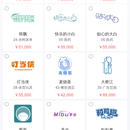
韩飘
快乐的小白
贴心的大白
24-布料床单
05-医药
05-医药
￥51,000
￥55,000
￥55,000
叮当侠
麦烧基
大桥江
28-体育玩具
43-餐饮酒店
35-广告贸易
￥55,000
￥42,000
￥89,000
图形
芈步
粒粒趣