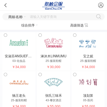
商标名称
综合排序
高级筛选
安淑芬ANSUEFON
淋沐木LINMUMU
宝之妮
03-化妆品
25-服装鞋帽
25-服装鞋帽
￥34,000
￥30,000
￥34,000
驰王老头
张氏三味禾
顶划算
25-服装鞋帽
43-餐饮酒店
05-医药
￥34,000
￥55,000
￥55,000