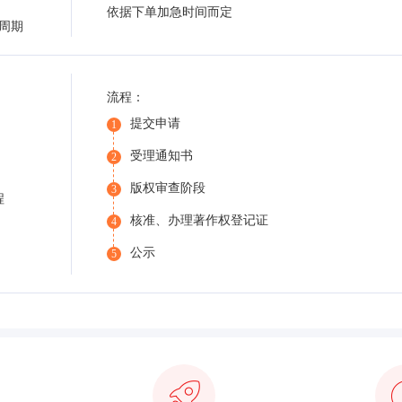
依据下单加急时间而定
周期
流程：
提交申请
1
受理通知书
2
版权审查阶段
3
程
核准、办理著作权登记证
4
公示
5