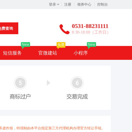
登录
注册
领券中心
控制台
0531-88231111
免费查询
8:30-18:00（工作日）
New
New
免费
短信服务
官微建站
小程序
弄虚作假，特强制由本平台指定第三方代理机构办理官方转让手续。